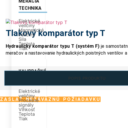
MERACIA
TECHNIKA
Elektrické
veličiny
Magnetické
Tlakový komparátor typ T
veličiny
Sila
Teplota
Hydraulický komparátor typu T
(systém F)
je samostatný
Tlak
meračov a nastavovanie hydraulických poistných ventilov a t
KALIBRAČNÁ
TECHNIKA
POPIS PRODUKTU
Elektrické
veličiny
ZASLAŤ NEZÁVÄZNÚ POŽIADAVKU
Procesné
signály
Vlhkosť
Teplota
Tlak