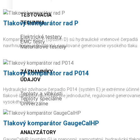
TESTOVACIA
Tlakový komparátor rad P
TECHNIKA
Elektrické testery
Komparátory radu P (systém D) sú hydraulické vretenové čerpadlá
EMC testy
navrhnuté pre jednoduché, regulované generovanie vysokého tlaku.
Materiálové testery
ZÁZNAMNÍKY
Tlakový komparátor rad P014
ÚDAJOV
Hydraulické zdvíhacie čerpadlo P014 (systém E) je extrémne účinné
Teploty a vlhkosti
tlakové čerpadlo navrhnuté pre jednoduché, regulované generovani
Teploty špeciálne
vysokého tlaku.
Univerzálne
Tlakový komparátor GaugeCalHP
ANALYZÁTORY
GaugeCalHP (systém G) je prenosný, samostatný, hydraulický tlako