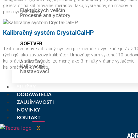
generátor na kalibrovanie meračov tlaku, vysielačov, snímačov a
Elektrických veličín
poistných ventilov
Procesné analyzátory
Kalibračný systém CrystalCalHP
SOFTVÉR
Tento prenosný kalibračný systém pre merače a vysielače je 7 až 10
rýchlejší ako závažový kalibrátor. Umožňuje vám vykonať 10-bodov
Aplikačný
kalibráciu nahor a nadol za menej ako 3 minúty vrátane vytlačenia
Kalibračný
kalibračného certifikátu.
Nastavovací
SLUŽBY
DODÁVATELIA
ZAUJÍMAVOSTI
NOVINKY
KONTAKT
X
AD