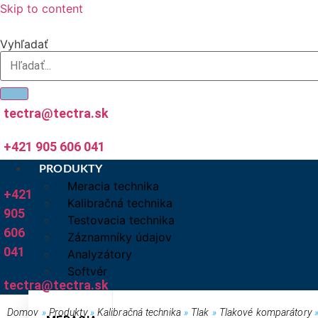
Skip to content
Vyhľadať
tectra@tectra.sk
+421 905 606 041
PRODUKTY
Meracia technika
+421
Kalibračná technika
905
Testovacia technika
606
Záznamníky údajov
041
Analyzátory
Softvér
tectra@tectra.sk
Domov
»
Produkty
»
Kalibračná technika
»
Tlak
»
Tlakové komparátory