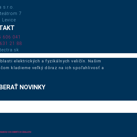
 s.r.o.
teátrom 7
 Levice
TAKT
5 606 041
631 21 88
tectra.sk
lasti elektrických a fyzikálnych veličín. Našim
ičom kladieme veľký dôraz na ich spoľahlivosť a
BERAŤ NOVINKY
RANOU OSOBNÝCH ÚDAJOV.