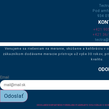
Tectra
Pod amfi
934 01
KON
+421 90
+421 36/
tectra@
Venujeme sa riešeniam na meranie, skúšanie a kalibráciu v ob
zákazníkom dodávame meracie prístroje už vyše 30 rokov, pr
kvalitu.
ODO
Email
Odoslať
ODOSLANÍM KONTAKTNÉHO FORMULÁRA VYJADRUJETE SVOJ SÚHLAS S OCH