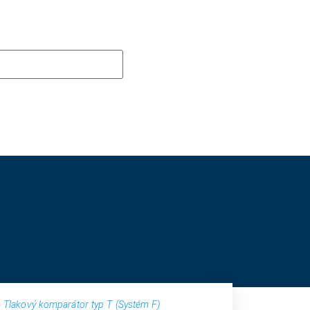
»
Tlakový komparátor typ T (Systém F)