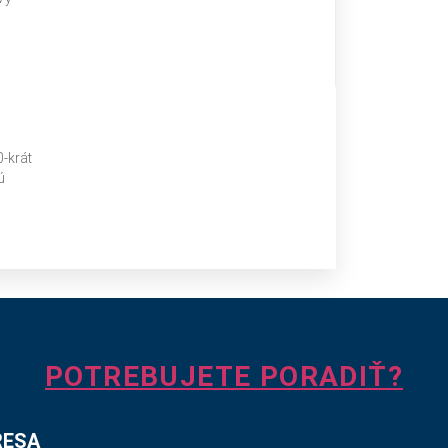
-krát
ú
POTREBUJETE PORADIŤ?
RESA