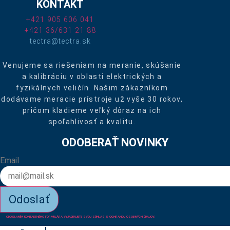
KONTAKT
+421 905 606 041
+421 36/631 21 88
tectra@tectra.sk
Venujeme sa riešeniam na meranie, skúšanie
a kalibráciu v oblasti elektrických a
fyzikálnych veličín. Našim zákazníkom
dodávame meracie prístroje už vyše 30 rokov,
pričom kladieme veľký dôraz na ich
spoľahlivosť a kvalitu.
ODOBERAŤ NOVINKY
Email
Odoslať
ODOSLANÍM KONTAKTNÉHO FORMULÁRA VYJADRUJETE SVOJ SÚHLAS S OCHRANOU OSOBNÝCH ÚDAJOV.