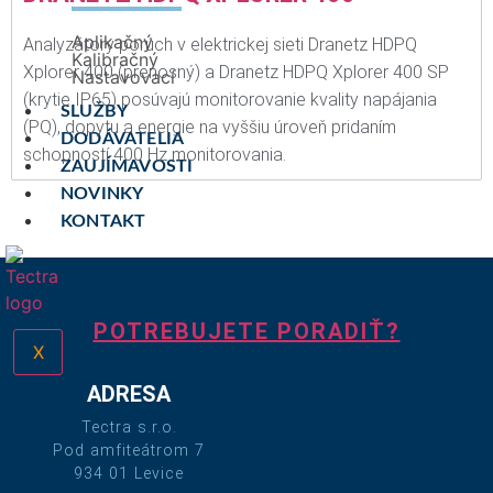
Aplikačný
Analyzátory porúch v elektrickej sieti Dranetz HDPQ
Kalibračný
Xplorer 400 (prenosný) a Dranetz HDPQ Xplorer 400 SP
Nastavovací
(krytie IP65) posúvajú monitorovanie kvality napájania
SLUŽBY
(PQ), dopytu a energie na vyššiu úroveň pridaním
DODÁVATELIA
schopností 400 Hz monitorovania.
ZAUJÍMAVOSTI
NOVINKY
KONTAKT
POTREBUJETE PORADIŤ?
X
ADRESA
Tectra s.r.o.
Pod amfiteátrom 7
934 01 Levice