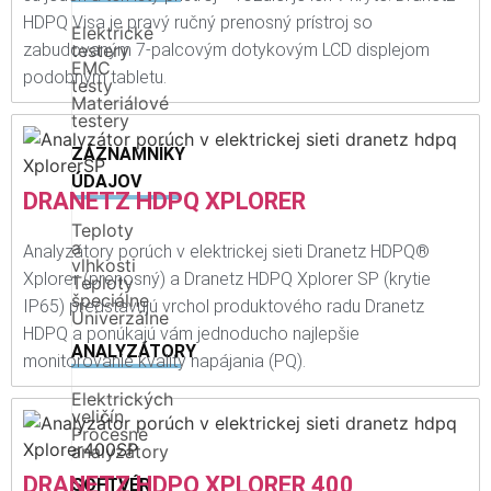
HDPQ Visa je pravý ručný prenosný prístroj so
Elektrické
zabudovaným 7-palcovým dotykovým LCD displejom
testery
EMC
podobným tabletu.
testy
Materiálové
testery
ZÁZNAMNÍKY
ÚDAJOV
DRANETZ HDPQ XPLORER
Teploty
a
Analyzátory porúch v elektrickej sieti Dranetz HDPQ®
vlhkosti
Xplorer (prenosný) a Dranetz HDPQ Xplorer SP (krytie
Teploty
špeciálne
IP65) predstavujú vrchol produktového radu Dranetz
Univerzálne
HDPQ a ponúkajú vám jednoducho najlepšie
ANALYZÁTORY
monitorovanie kvality napájania (PQ).
Elektrických
veličín
Procesné
analyzátory
DRANETZ HDPQ XPLORER 400
SOFTVÉR