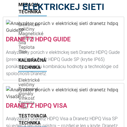
ELEKTRICKEJ SIETI
MERACIA
TECHNIKA
Elektrické
veličiny
Magnetické
veličiny
DRANETZ HDPQ GUIDE
Sila
Teplota
Tlak
Analyzátory porúch v elektrickej sieti Dranetz HDPQ Guide
(prenosný) a Dranetz HDPQ Guide SP (krytie IP65)
KALIBRAČNÁ
ponúkajú najlepšiu kombináciu hodnoty a technológie od
TECHNIKA
spoločnosti Dranetz.
Elektrické
veličiny
Procesné
signály
Vlhkosť
Teplota
DRANETZ HDPQ VISA
Tlak
TESTOVACIA
Analyzátory Dranetz HDPQ Visa a Dranetz HDPQ Visa SP
TECHNIKA
sú jeden a ten istý prístroj – rozdiel je len v kryte. Dranetz