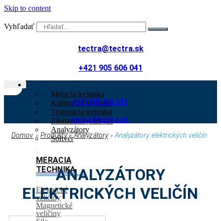
Skip to content
Vyhľadať
tectra@tectra.sk
+421 905 606 041
PRODUKTY
Meracia technika
+421 905 606 041
Kalibračná technika
Testovacia technika
tectra@tectra.sk
Záznamníky údajov
Analyzátory
Domov
»
Produkty
»
Analyzátory
»
Analyzátory elektrických veličín
Softvér
MERACIA
TECHNIKA
ANALYZÁTORY
ELEKTRICKÝCH VELIČÍN
Elektrické
veličiny
Magnetické
veličiny