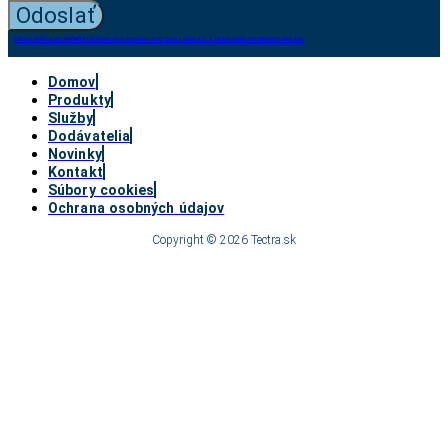
Odoslať
ODOSLANÍM KONTAKTNÉHO FORMULÁRA VYJADRUJETE SVOJ SÚHLAS S OCHRANOU OSOBNÝCH ÚDAJOV.
Domov
Produkty
Služby
Dodávatelia
Novinky
Kontakt
Súbory cookies
Ochrana osobných údajov
Copyright © 2026 Tectra.sk