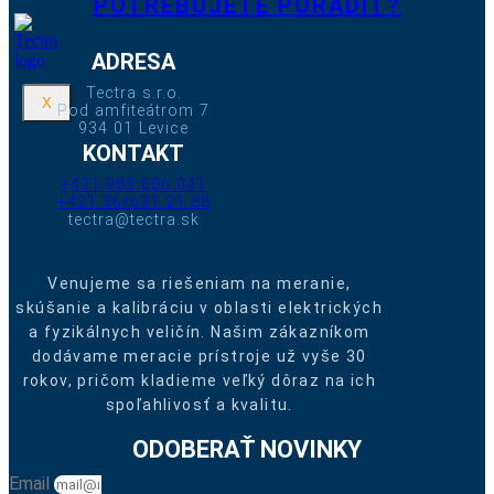
POTREBUJETE PORADIŤ?
ADRESA
Tectra s.r.o.
X
Pod amfiteátrom 7
934 01 Levice
KONTAKT
+421 905 606 041
+421 36/631 21 88
tectra@tectra.sk
Venujeme sa riešeniam na meranie,
skúšanie a kalibráciu v oblasti elektrických
a fyzikálnych veličín. Našim zákazníkom
dodávame meracie prístroje už vyše 30
rokov, pričom kladieme veľký dôraz na ich
spoľahlivosť a kvalitu.
ODOBERAŤ NOVINKY
Email