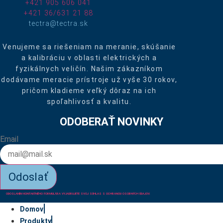
+421 905 606 041
+421 36/631 21 88
tectra@tectra.sk
Venujeme sa riešeniam na meranie, skúšanie
a kalibráciu v oblasti elektrických a
fyzikálnych veličín. Našim zákazníkom
dodávame meracie prístroje už vyše 30 rokov,
pričom kladieme veľký dôraz na ich
spoľahlivosť a kvalitu.
ODOBERAŤ NOVINKY
Email
Odoslať
ODOSLANÍM KONTAKTNÉHO FORMULÁRA VYJADRUJETE SVOJ SÚHLAS S OCHRANOU OSOBNÝCH ÚDAJOV.
Domov
Produkty