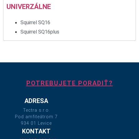
UNIVERZÁLNE
Squirrel SQ16
Squirrel SQ16plus
POTREBUJETE PORADIŤ?
ADRESA
Tectra s.r.o.
Pod amfiteátrom 7
934 01 Levice
KONTAKT