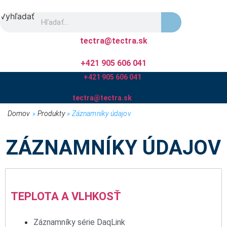
Skip
Vyhľadať
to
content
tectra@tectra.sk
+421 905 606 041
+421 905 606 041
tectra@tectra.sk
Domov
»
Produkty
»
Záznamníky údajov
ZÁZNAMNÍKY ÚDAJOV
TEPLOTA A VLHKOSŤ
Záznamníky série DaqLink