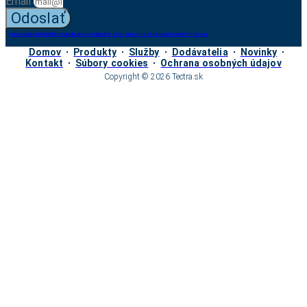
Email
Odoslať
ODOSLANÍM KONTAKTNÉHO FORMULÁRA VYJADRUJETE SVOJ SÚHLAS S OCHRANOU OSOBNÝCH ÚDAJOV.
Domov
Produkty
Služby
Dodávatelia
Novinky
Kontakt
Súbory cookies
Ochrana osobných údajov
Copyright © 2026 Tectra.sk