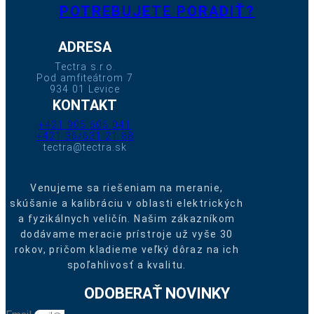
POTREBUJETE PORADIŤ?
ADRESA
Tectra s.r.o.
Pod amfiteátrom 7
934 01 Levice
KONTAKT
+421 905 606 041
+421 36/631 21 88
tectra@tectra.sk
Venujeme sa riešeniam na meranie,
skúšanie a kalibráciu v oblasti elektrických
a fyzikálnych veličín. Našim zákazníkom
dodávame meracie prístroje už vyše 30
rokov, pričom kladieme veľký dôraz na ich
spoľahlivosť a kvalitu.
ODOBERAŤ NOVINKY