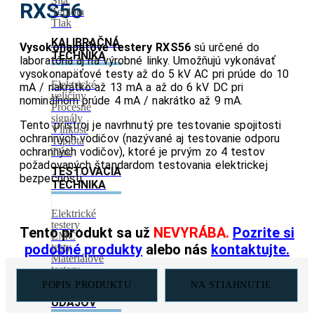
Sila
RXS56
Teplota
Tlak
KALIBRAČNÁ
Vysokonapäťové testery RXS56
sú určené do
TECHNIKA
laboratória aj na výrobné linky. Umožňujú vykonávať
vysokonapäťové testy až do 5 kV AC pri prúde do 10
Elektrické
mA / nakrátko až 13 mA a až do 6 kV DC pri
veličiny
nominálnom prúde 4 mA / nakrátko až 9 mA.
Procesné
signály
Tento prístroj je navrhnutý pre testovanie spojitosti
Vlhkosť
ochranných vodičov (nazývané aj testovanie odporu
Teplota
ochranných vodičov), ktoré je prvým zo 4 testov
Tlak
požadovaných štandardom testovania elektrickej
TESTOVACIA
bezpečnosti.
TECHNIKA
Elektrické
testery
Tento produkt sa už
NEVYRÁBA.
Pozrite si
EMC
podobné produkty
alebo nás
kontaktujte.
testy
Materiálové
testery
POPIS PRODUKTU
NA STIAHNUTIE
ZÁZNAMNÍKY
ÚDAJOV