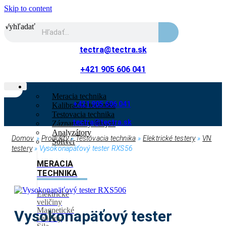
Skip to content
Vyhľadať
tectra@tectra.sk
+421 905 606 041
PRODUKTY
Meracia technika
+421 905 606 041
Kalibračná technika
Testovacia technika
tectra@tectra.sk
Záznamníky údajov
Analyzátory
Domov
»
Produkty
»
Testovacia technika
»
Elektrické testery
»
VN
Softvér
testery
»
Vysokonapäťový tester RXS56
MERACIA
TECHNIKA
Elektrické
veličiny
Magnetické
Vysokonapäťový tester
veličiny