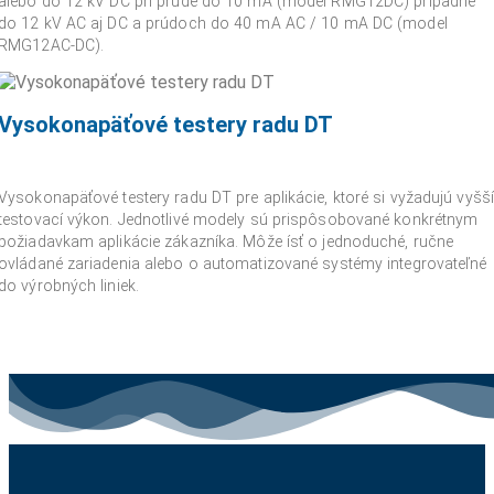
alebo do 12 kV DC pri prúde do 10 mA (model RMG12DC) prípadne
do 12 kV AC aj DC a prúdoch do 40 mA AC / 10 mA DC (model
RMG12AC-DC).
Vysokonapäťové testery radu DT
Vysokonapäťové testery radu DT pre aplikácie, ktoré si vyžadujú vyšší
testovací výkon. Jednotlivé modely sú prispôsobované konkrétnym
požiadavkam aplikácie zákazníka. Môže ísť o jednoduché, ručne
ovládané zariadenia alebo o automatizované systémy integrovateľné
do výrobných liniek.