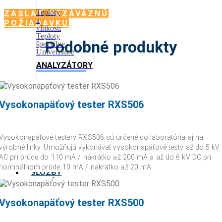
Teploty
ZASLAŤ NEZÁVÄZNÚ
a
POŽIADAVKU
vlhkosti
Teploty
Podobné produkty
špeciálne
Univerzálne
ANALYZÁTORY
Elektrických
veličín
Procesné
Vysokonapäťový tester RXS506
analyzátory
SOFTVÉR
Vysokonapäťové testery RXS506 sú určené do laboratória aj na
Aplikačný
výrobné linky. Umožňujú vykonávať vysokonapäťové testy až do 5 kV
Kalibračný
AC pri prúde do 110 mA / nakrátko až 200 mA a až do 6 kV DC pri
Nastavovací
nominálnom prúde 10 mA / nakrátko až 20 mA.
SLUŽBY
DODÁVATELIA
ZAUJÍMAVOSTI
Vysokonapäťový tester RXS500
NOVINKY
KONTAKT